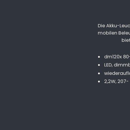
Die Akku-Leuc
mobilen Beleu
bie
dm120x 8
LED, dimm
wiederauf
2,2W, 207-