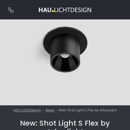
HAU Lichtdesign
News
New: Shot Light S Flex by Arkoslight
New: Shot Light S Flex by