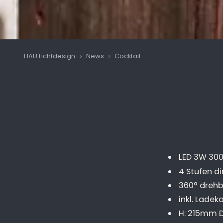
HAU Lichtdesign
News
Cocktail
LED 3W 30
4 Stufen 
360° dreh
inkl. Ladek
H: 215mm 