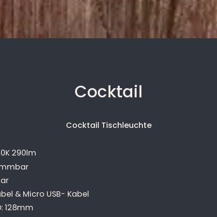
Cocktail
Cocktail Tischleuchte
00K 290lm
dimmbar
bar
abel & Micro USB- Kabel
D: 128mm